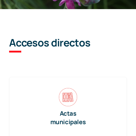
Turismo
El Valle
Accesos directos
Noticias
Galería fotográfica
Contacto
Actas
Castellano
municipales