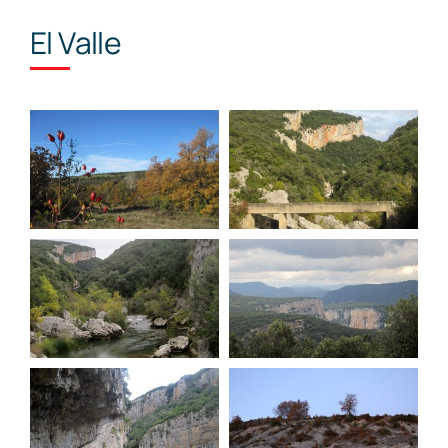
El Valle
Turismo
El Valle
Noticias
Galería fotográfica
Contacto
Castellano