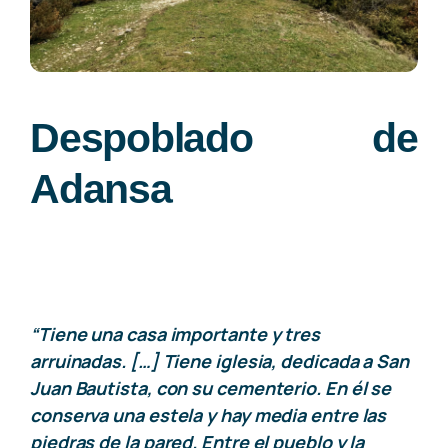
Turismo
El Valle
Despoblado de
Adansa
Noticias
Galería fotográfica
Contacto
“Tiene una casa importante y tres
arruinadas. […] Tiene iglesia, dedicada a San
Juan Bautista, con su cementerio. En él se
Castellano
conserva una estela y hay media entre las
piedras de la pared. Entre el pueblo y la