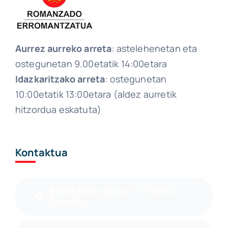
Aurrez aurreko arreta
: astelehenetan eta
ostegunetan 9.00etatik 14:00etara
Idazkaritzako arreta
: ostegunetan
10:00etatik 13:00etara (aldez aurretik
hitzordua eskatuta)
Kontaktua
Santa Maria kalea, 17 (31454)
Domeñu