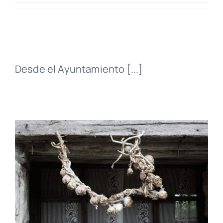
Turismoa
Bailara
Desde el Ayuntamiento [...]
Albisteak
Argazki galeria
Kontaktua
Euskara