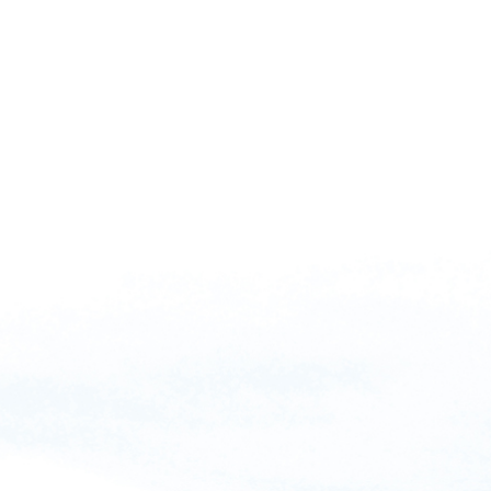
Turismoa
Bailara
Albisteak
Argazki galeria
Kontaktua
Euskara