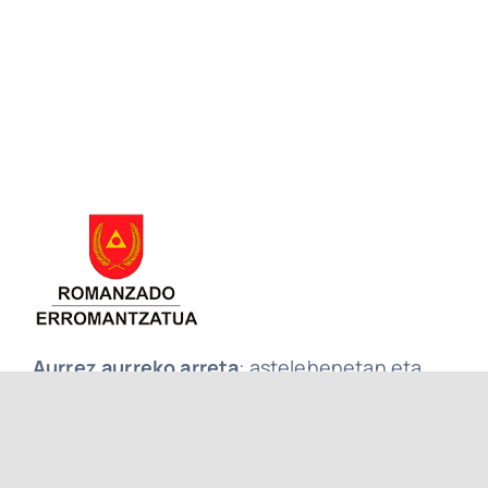
Aurrez aurreko arreta
: astelehenetan eta
ostegunetan 9.00etatik 14:00etara
Idazkaritzako arreta
: ostegunetan
10:00etatik 13:00etara (aldez aurretik