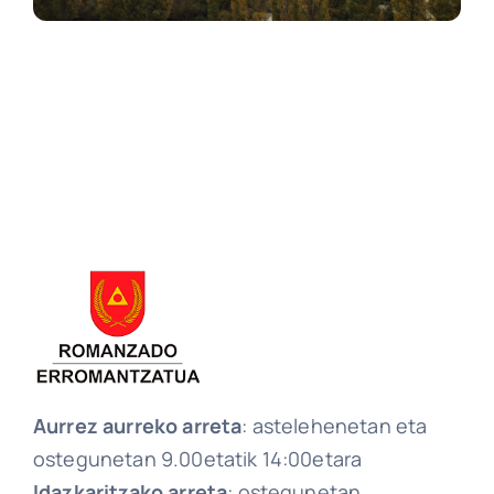
Aurrez aurreko arreta
: astelehenetan eta
ostegunetan 9.00etatik 14:00etara
Idazkaritzako arreta
: ostegunetan