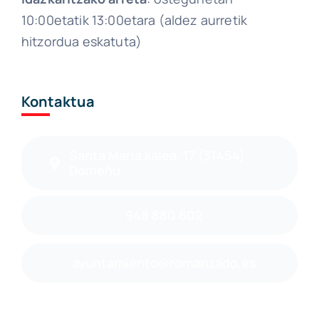
10:00etatik 13:00etara (aldez aurretik
hitzordua eskatuta)
Kontaktua
Santa Maria kalea, 17 (31454)
Domeñu
948 880 602
ayuntamiento@romanzado.es