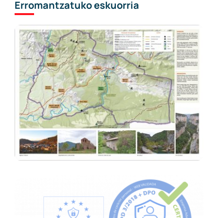
Erromantzatuko eskuorria