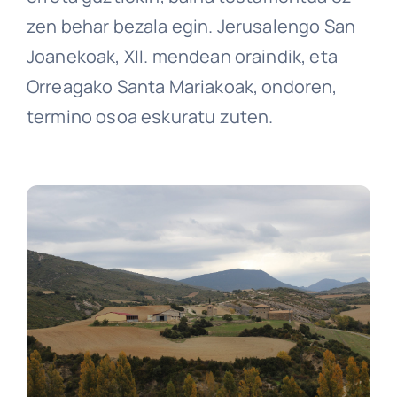
zen behar bezala egin. Jerusalengo San
Joanekoak, XII. mendean oraindik, eta
Orreagako Santa Mariakoak, ondoren,
termino osoa eskuratu zuten.