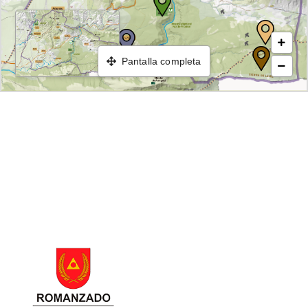
Cañada de los Salacencos
Turismoa
Despoblado de Iso
Pantalla completa
Bailara
Despoblado de Adansa
Despoblado de Orradre
Albisteak
Argazki galeria
Kontaktua
Euskara